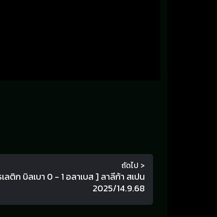
ถัดไป >
ลติก บิลเบา 0 - 1 อลาเบส ] ลาลีก้า สเปน
2025/14.9.68