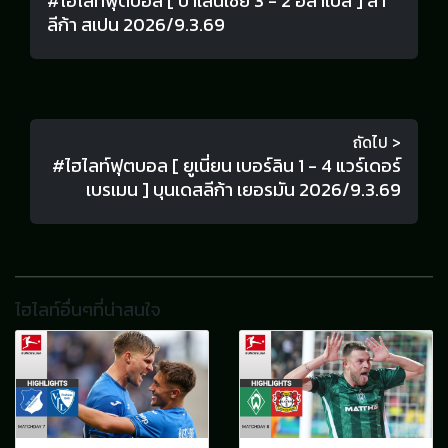
#ไฮไลท์ฟุตบอล [ บาเลนเซีย 3 - 2 อลาเบส ] ลา
ลีก้า สเปน 2026/9.3.69
ถัดไป >
#ไฮไลท์ฟุตบอล [ ยูเนี่ยน เบอร์ลิน 1 - 4 แวร์เดอร์
เบรเมน ] บุนเดสลีก้า เยอรมัน 2026/9.3.69
ไฮไลท์อื่นๆที่น่าสนใจ