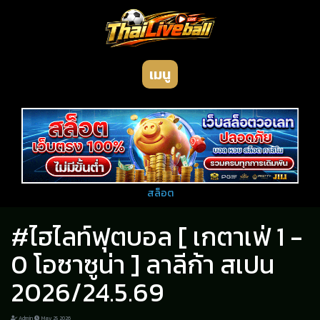
เมนู
สล็อต
#ไฮไลท์ฟุตบอล [ เกตาเฟ่ 1 -
0 โอซาซูน่า ] ลาลีก้า สเปน
2026/24.5.69
Admin
May 25 2026