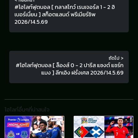
#ไฮไลท์ฟุตบอล [ กลาสโกว์ เรนเจอร์ส 1 - 2 ฮิ
เบอร์เนี่ยน ] สก็อตแลนด์ พรีเมียร์ชิพ
2026/14.5.69
ถัดไป >
#ไฮไลท์ฟุตบอล [ ล็องส์ 0 - 2 ปารีส แซงต์ แชร์ก
แมง ] ลีกเอิง ฝรั่งเศส 2026/14.5.69
ไฮไลท์อื่นๆที่น่าสนใจ