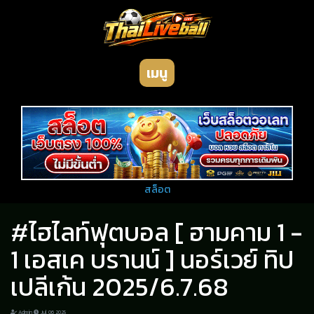
เมนู
สล็อต
#ไฮไลท์ฟุตบอล [ ฮามคาม 1 -
1 เอสเค บรานน์ ] นอร์เวย์ ทิป
เปลีเก้น 2025/6.7.68
Admin
Jul 06 2025