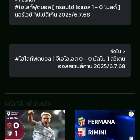
#ไฮไลท์ฟุตบอล [ ทรอมโซ่ ไอแอล 1 - 0 โมลด์ ]
นอร์เวย์ ทิปเปลีเก้น 2025/6.7.68
ถัดไป >
#ไฮไลท์ฟุตบอล [ จีเอไอเอส 0 - 0 มัลโม่ ] สวีเดน
ออลสเวนส์คาน 2025/6.7.68
ไฮไลท์อื่นๆที่น่าสนใจ