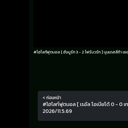
#ไฮไลท์ฟุตบอล [ ฮัมบูร์ก 3 - 2 ไฟร์บวร์ก ] บุนเดสลีก้า เ
< ก่อนหน้า
#ไฮไลท์ฟุตบอล [ เรอัล โอเบียโด้ 0 - 0 เก
2026/11.5.69