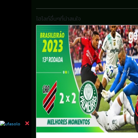
ไฮไลท์อื่นๆที่น่าสนใจ