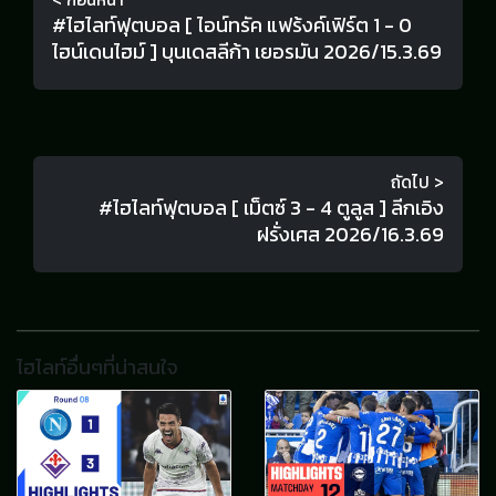
#ไฮไลท์ฟุตบอล [ ไอน์ทรัค แฟร้งค์เฟิร์ต 1 - 0
ไฮน์เดนไฮม์ ] บุนเดสลีก้า เยอรมัน 2026/15.3.69
ถัดไป >
#ไฮไลท์ฟุตบอล [ เม็ตซ์ 3 - 4 ตูลูส ] ลีกเอิง
ฝรั่งเศส 2026/16.3.69
ไฮไลท์อื่นๆที่น่าสนใจ