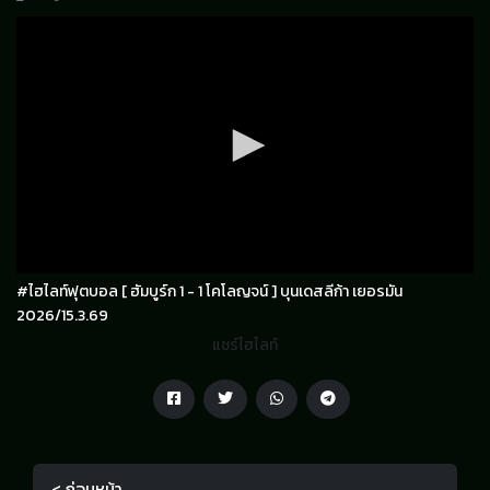
#ไฮไลท์ฟุตบอล [ ฮัมบูร์ก 1 - 1 โคโลญจน์ ] บุนเดสลีก้า เยอรมัน
2026/15.3.69
แชร์ไฮไลท์
< ก่อนหน้า