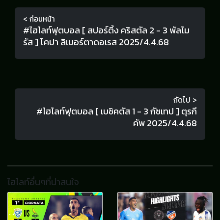
< ก่อนหน้า
#ไฮไลท์ฟุตบอล [ สปอร์ติ้ง คริสตัล 2 - 3 พัลไม
รัส ] โคปา ลิเบอร์ตาดอเรส 2025/4.4.68
ถัดไป >
#ไฮไลท์ฟุตบอล [ เบซิคตัส 1 - 3 กัซเทป ] ตุรกี
คัพ 2025/4.4.68
ไฮไลท์อื่นๆที่น่าสนใจ