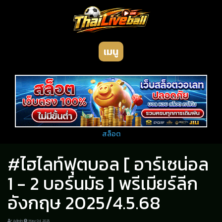
เมนู
สล็อต
#ไฮไลท์ฟุตบอล [ อาร์เซน่อล
1 - 2 บอร์นมัธ ] พรีเมียร์ลีก
อังกฤษ 2025/4.5.68
Admin
May 04 2025