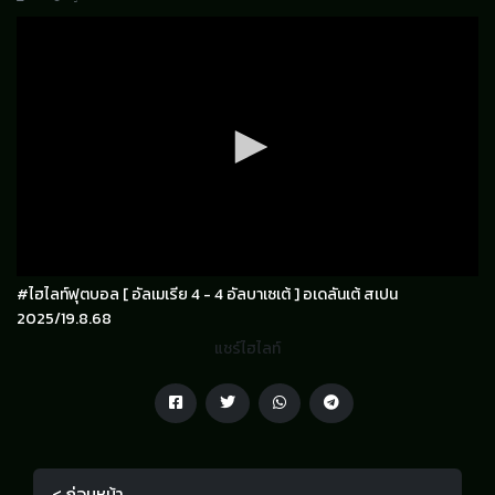
#ไฮไลท์ฟุตบอล [ อัลเมเรีย 4 - 4 อัลบาเซเต้ ] อเดลันเต้ สเปน
2025/19.8.68
แชร์ไฮไลท์
< ก่อนหน้า