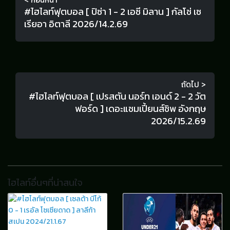
#ไฮไลท์ฟุตบอล [ ปิซ่า 1 - 2 เอซี มิลาน ] กัลโช่ เซ
เรียอา อิตาลี 2026/14.2.69
ถัดไป >
#ไฮไลท์ฟุตบอล [ เปรสตัน นอร์ท เอนด์ 2 - 2 วัต
ฟอร์ด ] เดอะแชมเปี้ยนส์ชิพ อังกฤษ
2026/15.2.69
ไฮไลท์อื่นๆที่น่าสนใจ