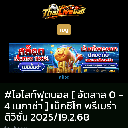
เมนู
สล็อต
#ไฮไลท์ฟุตบอล [ อัตลาส 0 -
4 เนกาซ่า ] เม็กซิโก พรีเมร่า
ดิวิชั่น 2025/19.2.68
Admin
Feb 20 2025