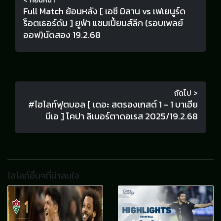
Full Match ย้อนหลัง [ เอซี มิลาน vs เฟเยนูร์ด
ร็อตเธอร์ดัม ] ยูฟ่า แชมเปี้ยนส์ลีก (รอบเพลย์
ออฟ)นัดสอง 19.2.68
ถัดไป >
#ไฮไลท์ฟุตบอล [ เดอะ สตรองเกสต์ 1 - 1 บาเฮีย
บีเอ ] โคปา ลิเบอร์ตาดอเรส 2025/19.2.68
ไฮไลท์อื่นๆที่น่าสนใจ