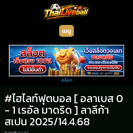
เมนู
สล็อต
#ไฮไลท์ฟุตบอล [ อลาเบส 0
- 1 เรอัล มาดริด ] ลาลีก้า
สเปน 2025/14.4.68
Admin
Apr 14 2025