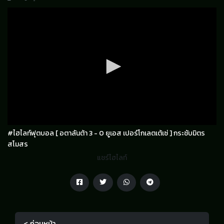
#ไฮไลท์ฟุตบอล [ อตาลันต้า 3 - 0 ยูเอส เปอร์โกเลตเต้เซ่ ] กระชับมิตร
สโมสร
แชร์ไฮไลท์
< ก่อนหน้า