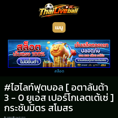
เมนู
สล็อต
#ไฮไลท์ฟุตบอล [ อตาลันต้า
3 - 0 ยูเอส เปอร์โกเลตเต้เซ่ ]
กระชับมิตร สโมสร
Admin
Aug 10 2023