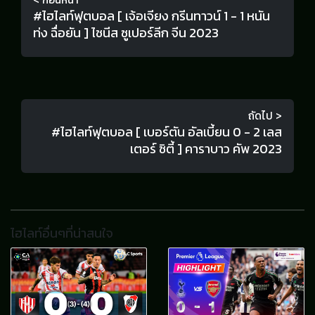
#ไฮไลท์ฟุตบอล [ เจ้อเจียง กรีนทาวน์ 1 - 1 หนัน
ท่ง ฉื่อยัน ] ไชนีส ซูเปอร์ลีก จีน 2023
ถัดไป >
#ไฮไลท์ฟุตบอล [ เบอร์ตัน อัลเบี้ยน 0 - 2 เลส
เตอร์ ซิตี้ ] คาราบาว คัพ 2023
ไฮไลท์อื่นๆที่น่าสนใจ