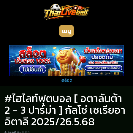
เมนู
สล็อต
#ไฮไลท์ฟุตบอล [ อตาลันต้า
2 - 3 ปาร์ม่า ] กัลโช่ เซเรียอา
อิตาลี 2025/26.5.68
Admin
May 26 2025