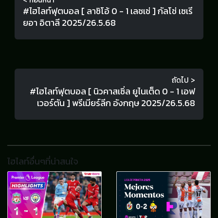
#ไฮไลท์ฟุตบอล [ ลาซิโอ้ 0 - 1 เลชเช่ ] กัลโช่ เซเรี
ยอา อิตาลี 2025/26.5.68
ถัดไป >
#ไฮไลท์ฟุตบอล [ นิวคาสเซิ่ล ยูไนเต็ด 0 - 1 เอฟ
เวอร์ตัน ] พรีเมียร์ลีก อังกฤษ 2025/26.5.68
ไฮไลท์อื่นๆที่น่าสนใจ