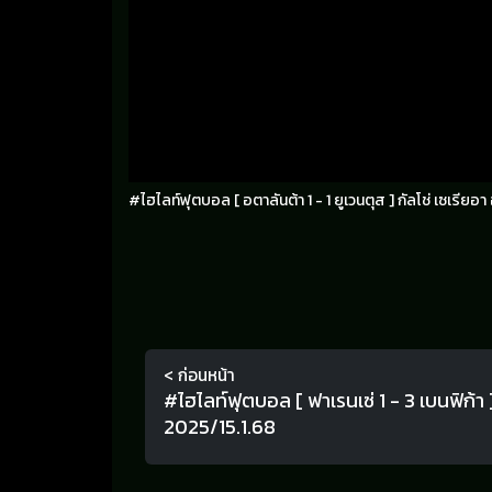
#ไฮไลท์ฟุตบอล [ อตาลันต้า 1 - 1 ยูเวนตุส ] กัลโช่ เซเรียอา
< ก่อนหน้า
#ไฮไลท์ฟุตบอล [ ฟาเรนเซ่ 1 - 3 เบนฟิก้า 
2025/15.1.68