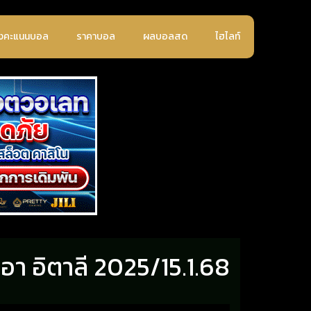
งคะแนนบอล
ราคาบอล
ผลบอลสด
ไฮไลท์
ียอา อิตาลี 2025/15.1.68