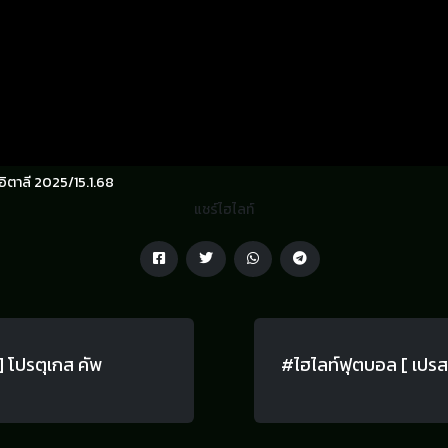
 อิตาลี 2025/15.1.68
แชร์ไฮไลท์
] โปรตุเกส คัพ
#ไฮไลท์ฟุตบอล [ เปรสต