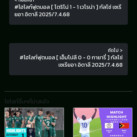
#ไฮไลท์ฟุตบอล [ โตริโน่ 1 - 1 เวโรน่า ] กัลโช่ เซเรี
ยอา อิตาลี 2025/7.4.68
ถัดไป >
#ไฮไลท์ฟุตบอล [ เอ็มโปลี 0 - 0 กายารี่ ] กัลโช่
เซเรียอา อิตาลี 2025/7.4.68
ไฮไลท์อื่นๆที่น่าสนใจ