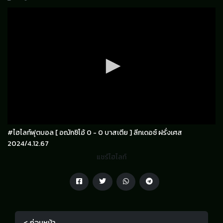
#ไฮไลท์ฟุตบอล [ อฌักซิโอ้ 0 - 0 บาสเตีย ] ลีกเดอซ์ ฝรั่งเศส
2024/4.12.67
แชร์ไฮไลท์
< ก่อนหน้า