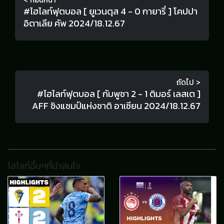
#ไฮไลท์ฟุตบอล [ ยูเวนตุส 4 - 0 กายารี่ ] โคปปา
อิตาเลีย คัพ 2024/18.12.67
ถัดไป >
#ไฮไลท์ฟุตบอล [ กัมพูชา 2 - 1 ติมอร์ เลสเต ]
AFF ชิงแชมป์แห่งชาติ อาเซียน 2024/18.12.67
ไฮไลท์อื่นๆที่น่าสนใจ