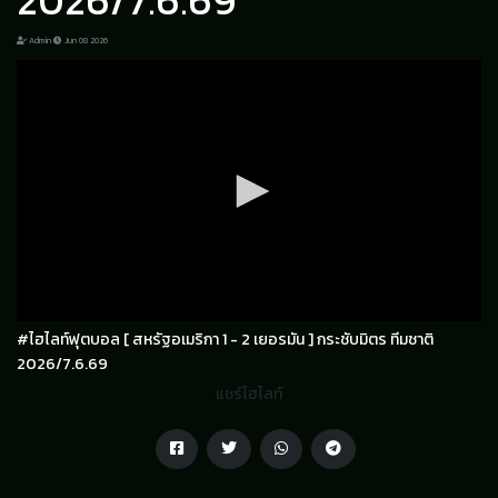
2026/7.6.69
Admin
Jun 08 2026
#ไฮไลท์ฟุตบอล [ สหรัฐอเมริกา 1 - 2 เยอรมัน ] กระชับมิตร ทีมชาติ
2026/7.6.69
แชร์ไฮไลท์