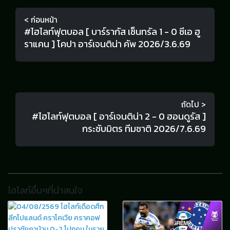
< ก่อนหน้า
#ไฮไลท์ฟุตบอล [ บาร์รากัส เซ็นทรัล 1 - 0 ซีเอ ฮู
ราแคน ] โคปา อาร์เจนติน่า คัพ 2026/3.6.69
ถัดไป >
#ไฮไลท์ฟุตบอล [ อาร์เจนติน่า 2 - 0 ฮอนดูรัส ]
กระชับมิตร ทีมชาติ 2026/7.6.69
ไฮไลท์อื่นๆที่น่าสนใจ