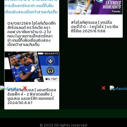
#ไฮไลท์ฟุตบอล [ เกรมิโอ
04/08/2569 ไฮไลท์เดือดศึก
ปอร์โต้ 0 - 1 ครูไซโร่ ] บราซิล
ลีกโปแลนด์ คราโคเวีย ครา
ซีรี่ย์เอ 2025/6.11.68
คอฟ ปราชัยคาบ้าน 0-2 โป
กอน ในรายการเอ็คสตรัคลา
ซ่า เกมนี้ทึ่งฝั่งเยือนยิงสอง
เม็ดคว้าสามแต้มเต็ม
#ไฮไลท์ฟุตบอล [ มอนทรีออล
อิมแพ็ค 4 - 2 ฟิลาเดลเฟีย ]
ยูเอสเอ เมเจอร์ลีก ซอคเกอร์
2024/30.6.67
© 2023 All rights reserved.