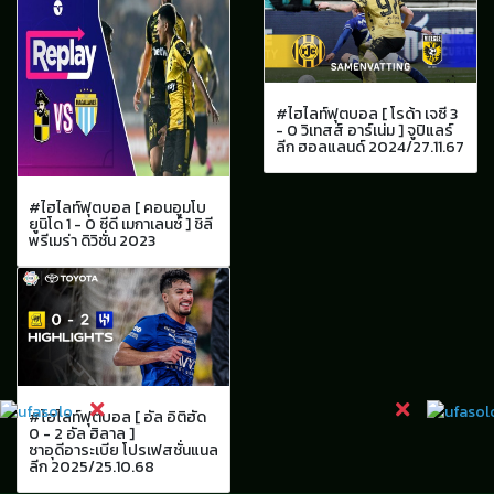
#ไฮไลท์ฟุตบอล [ โรด้า เจซี 3
- 0 วิเทสส์ อาร์เน่ม ] จูปิแลร์
ลีก ฮอลแลนด์ 2024/27.11.67
#ไฮไลท์ฟุตบอล [ คอนอูมโบ
ยูนิโด 1 - 0 ซีดี เมกาเลนซ์ ] ชิลี
พรีเมร่า ดิวิชั่น 2023
#ไฮไลท์ฟุตบอล [ อัล อิติฮัด
0 - 2 อัล ฮิลาล ]
ซาอุดีอาระเบีย โปรเฟสชั่นแนล
ลีก 2025/25.10.68