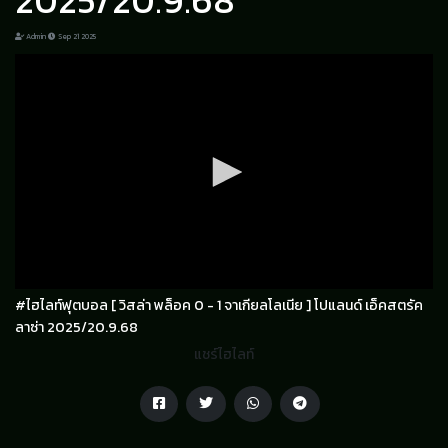
2025/20.9.68
Admin
Sep 21 2025
#ไฮไลท์ฟุตบอล [ วิสล่า พล็อค 0 - 1 จาเกียลโลเนีย ] โปแลนด์ เอ็คสตรัค
ลาซ่า 2025/20.9.68
แชร์ไฮไลท์