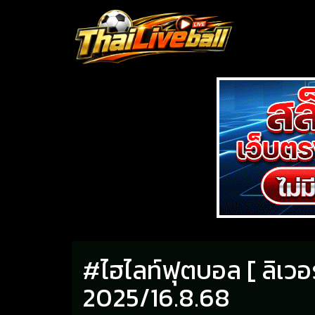
#ไฮไลท์ฟุตบอล [ ลิเวอร
2025/16.8.68