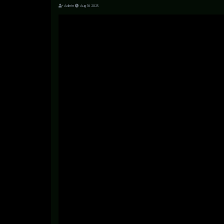
Admin
Aug 16 2025