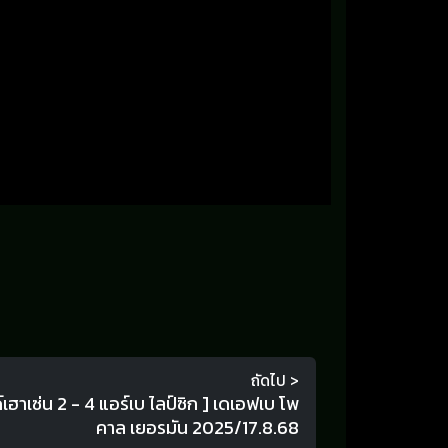
ถัดไป >
ฮาเซ่น 2 - 4 แอร์เบ ไลป์ซิก ] เดเอฟเบ โพ
คาล เยอรมัน 2025/17.8.68