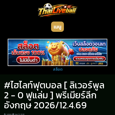
เมนู
สล็อต
#ไฮไลท์ฟุตบอล [ ลิเวอร์พูล
2 - 0 ฟูแล่ม ] พรีเมียร์ลีก
อังกฤษ 2026/12.4.69
Admin
Apr 13 2026