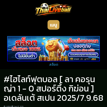
เมนู
สล็อต
#ไฮไลท์ฟุตบอล [ ลา คอรุน
ญ่า 1 - 0 สปอร์ติ้ง กิฆ่อน ]
อเดลันเต้ สเปน 2025/7.9.68
Admin
Sep 07 2025