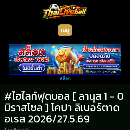
เมนู
สล็อต
#ไฮไลท์ฟุตบอล [ ลานุส 1 - 0
มิราสโซล ] โคปา ลิเบอร์ตาด
อเรส 2026/27.5.69
Admin
May 28 2026