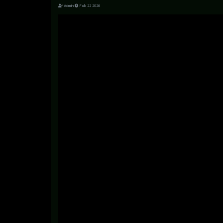
Admin
Feb 22 2026