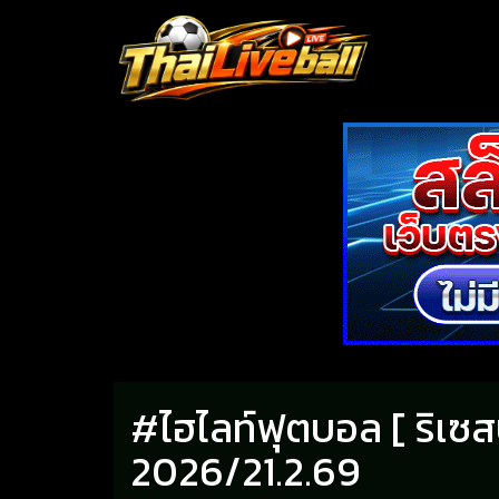
#ไฮไลท์ฟุตบอล [ ริเซสป
2026/21.2.69