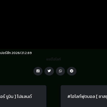
ปเปอร์ลีก 2026/21.2.69
แชร์ไฮไลท์
ร์ รูบิน ] โปแลนด์
#ไฮไลท์ฟุตบอล [ ซาสซูโอ