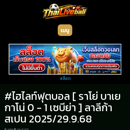
เมนู
สล็อต
#ไฮไลท์ฟุตบอล [ ราโย่ บาเย
กาโน่ 0 - 1 เซบีย่า ] ลาลีก้า
สเปน 2025/29.9.68
Admin
Sep 30 2025