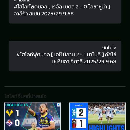
#ไฮไลท์ฟุตบอล [ เรอัล เบติส 2 - 0 โอซาซูน่า ]
ลาลีก้า สเปน 2025/29.9.68
ถัดไป >
#ไฮไลท์ฟุตบอล [ เอซี มิลาน 2 - 1 นาโปลี ] กัลโช่
เซเรียอา อิตาลี 2025/29.9.68
ไฮไลท์อื่นๆที่น่าสนใจ