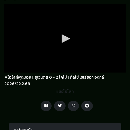
#ไฮไลท์ฟุตบอล [ ยูเวนตุส 0 - 2 โคโม่ ] กัลโช่ เซเรียอา อิตาลี
2026/22.2.69
แชร์ไฮไลท์
< ก่อนหน้า