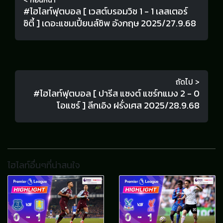
#ไฮไลท์ฟุตบอล [ เวสต์บรอมวิช 1 - 1 เลสเตอร์
ซิตี้ ] เดอะแชมเปี้ยนส์ชิพ อังกฤษ 2025/27.9.68
ถัดไป >
#ไฮไลท์ฟุตบอล [ ปารีส แซงต์ แชร์กแมง 2 - 0
โอแซร์ ] ลีกเอิง ฝรั่งเศส 2025/28.9.68
ไฮไลท์อื่นๆที่น่าสนใจ