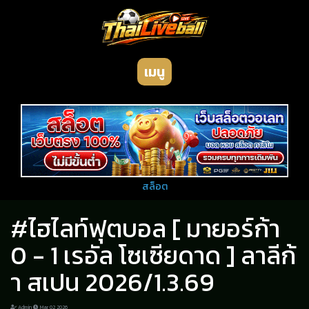
เมนู
สล็อต
#ไฮไลท์ฟุตบอล [ มายอร์ก้า
0 - 1 เรอัล โซเซียดาด ] ลาลีก้
า สเปน 2026/1.3.69
Admin
Mar 02 2026