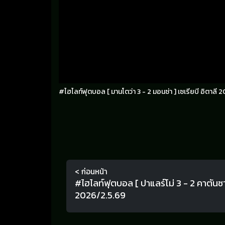
#ไฮไลท์ฟุตบอล [ มานโตว่า 3 - 2 มอนซ่า ] เซเรียบี อิตาลี
< ก่อนหน้า
#ไฮไลท์ฟุตบอล [ ปาแลร์โม่ 3 - 2 คาตันซาโร
2026/2.5.69