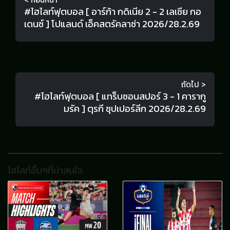
#ไฮไลท์ฟุตบอล [ อาร์ก้า กดิเนีย 2 - 2 เลเชีย กอ
เดนซ์ ] โปแลนด์ เอ็คสตรัคลาซ่า 2026/28.2.69
ถัดไป >
#ไฮไลท์ฟุตบอล [ แทร็บซอนสปอร์ 3 - 1 คารากู
มรัค ] ตุรกี ซุปเปอร์ลีก 2026/28.2.69
ไฮไลท์อื่นๆที่น่าสนใจ