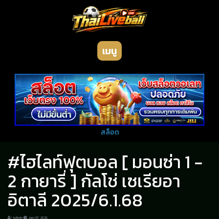
เมนู
สล็อต
#ไฮไลท์ฟุตบอล [ มอนซ่า 1 -
2 กายารี่ ] กัลโช่ เซเรียอา
อิตาลี 2025/6.1.68
Admin
Jan 07 2025