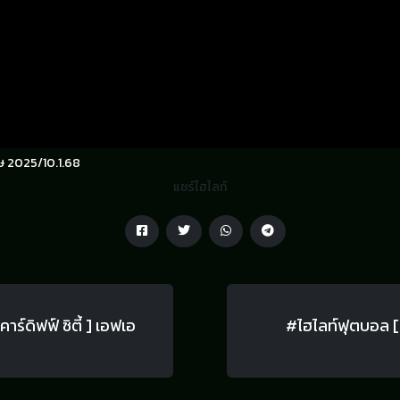
ฤษ 2025/10.1.68
แชร์ไฮไลท์
าร์ดิฟฟ์ ซิตี้ ] เอฟเอ
#ไฮไลท์ฟุตบอล [ เ