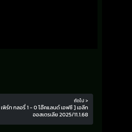
ถัดไป >
พิร์ท กลอรี่ 1 - 0 โอ๊คแลนด์ เอฟซี ] เอลีก
ออสเตรเลีย 2025/11.1.68