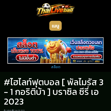
เมนู
สล็อต
#ไฮไลท์ฟุตบอล [ พัลไมรัส 3
- 1 กอริติบ้า ] บราซิล ซีรี่ เอ
2023
Admin
Sep 09 2023