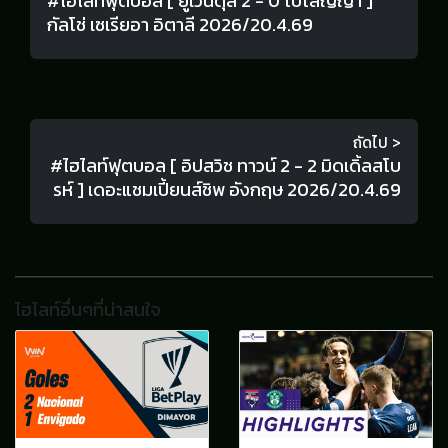
#ไฮไลท์ฟุตบอล [ ยูเวนตุส 2 - 0 โบโลญญ่า ]
กัลโช่ เซเรียอา อิตาลี 2026/20.4.69
ถัดไป >
#ไฮไลท์ฟุตบอล [ อิปสวิช ทาวน์ 2 - 2 มิดเดิ้ลสโบ
รห์ ] เดอะแชมเปี้ยนส์ชิพ อังกฤษ 2026/20.4.69
ไฮไลท์อื่นๆที่น่าสนใจ