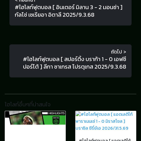
#ไฮไลท์ฟุตบอล [ อินเตอร์ มิลาน 3 - 2 มอนซ่า ]
กัลโช่ เซเรียอา อิตาลี 2025/9.3.68
ถัดไป >
#ไฮไลท์ฟุตบอล [ สปอร์ติ้ง บราก้า 1 - 0 เอฟซี
ปอร์โต้ ] ลีกา ซาเกรส โปรตุเกส 2025/9.3.68
ไฮไลท์อื่นๆที่น่าสนใจ
#ไฮไลท์ฟุตบอล [ แอตเลติโก้