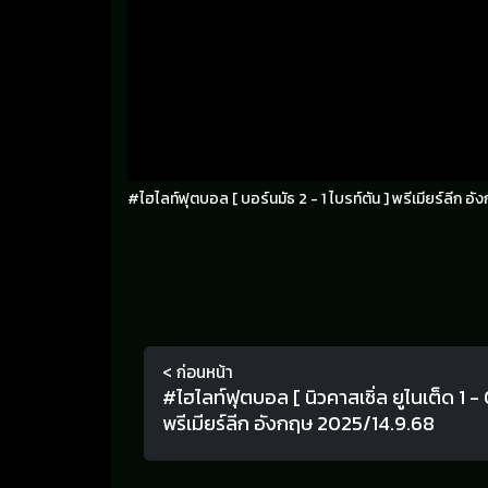
#ไฮไลท์ฟุตบอล [ บอร์นมัธ 2 - 1 ไบรท์ตัน ] พรีเมียร์ลีก 
< ก่อนหน้า
#ไฮไลท์ฟุตบอล [ นิวคาสเซิ่ล ยูไนเต็ด 1 - 
พรีเมียร์ลีก อังกฤษ 2025/14.9.68