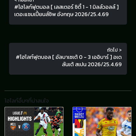
#ไฮไลท์ฟุตบอล [ เลสเตอร์ ซิตี้ 1 - 1 มิลล์วอลล์ ]
เดอะแชมเปี้ยนส์ชิพ อังกฤษ 2026/25.4.69
ถัดไป >
#ไฮไลท์ฟุตบอล [ อัลบาเซเต้ 0 - 3 เออิบาร์ ] อเด
ลันเต้ สเปน 2026/25.4.69
ไฮไลท์อื่นๆที่น่าสนใจ