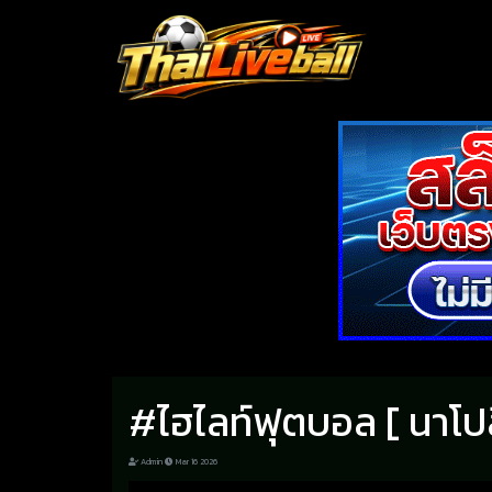
#ไฮไลท์ฟุตบอล [ นาโปลี 
Admin
Mar 16 2026