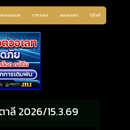
งคะแนนบอล
ราคาบอล
ผลบอลสด
ไฮไลท์
อิตาลี 2026/15.3.69