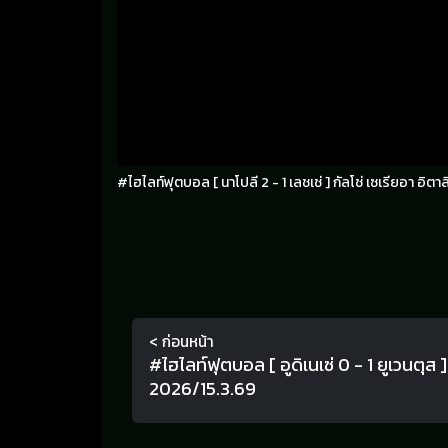
#ไฮไลท์ฟุตบอล [ นาโปลี 2 - 1 เลชเช่ ] กัลโช่ เซเรียอา อิต
< ก่อนหน้า
#ไฮไลท์ฟุตบอล [ อูดิเนเซ่ 0 - 1 ยูเวนตุส ] 
2026/15.3.69