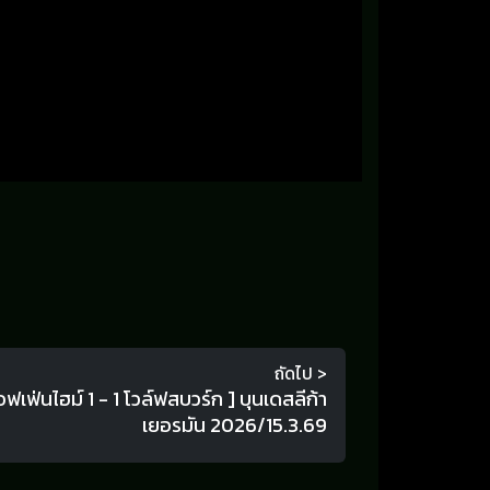
ถัดไป >
เฟ่นไฮม์ 1 - 1 โวล์ฟสบวร์ก ] บุนเดสลีก้า
เยอรมัน 2026/15.3.69