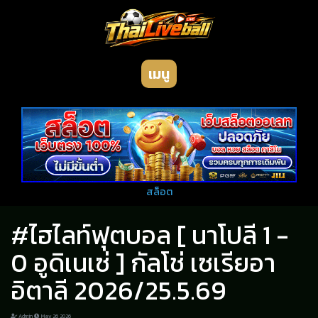
เมนู
สล็อต
#ไฮไลท์ฟุตบอล [ นาโปลี 1 -
0 อูดิเนเซ่ ] กัลโช่ เซเรียอา
อิตาลี 2026/25.5.69
Admin
May 26 2026