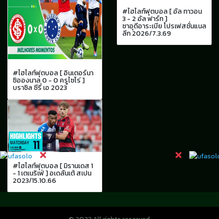
#ไฮไลท์ฟุตบอล [ อัล ทาวอน
3 - 2 อัล ฟาร์ท ]
ซาอุดีอาระเบีย โปรเฟสชั่นแนล
ลีก 2026/7.3.69
#ไฮไลท์ฟุตบอล [ อินเตอร์นา
ซิอองนาล 0 - 0 ครูไซโร่ ]
บราซิล ซีรี่ เอ 2023
#ไฮไลท์ฟุตบอล [ มิรานเดส 1
- 1 เตเนริเฟ่ ] อเดลันเต้ สเปน
2023/15.10.66