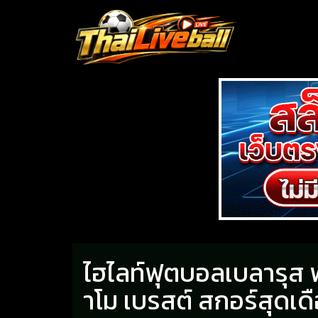
ไฮไลท์ฟุตบอลเบลารุส 
าโม เบรสต์ สกอร์สุดเ