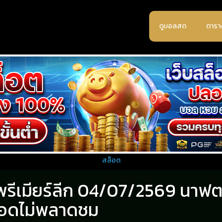
ดูบอลสด
ตารา
สล็อต
พรีเมียร์ลีก 04/07/2569 นาฟต
ดือดไม่พลาดชม