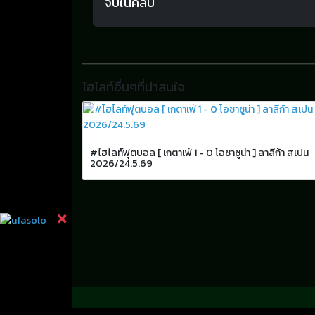
จบในคลิป
ไฮไลท์อื่นๆที่น่าสนใจ
#ไฮไลท์ฟุตบอล [ เกตาเฟ่ 1 - 0 โอซาซูน่า ] ลาลีก้า สเปน
2026/24.5.69