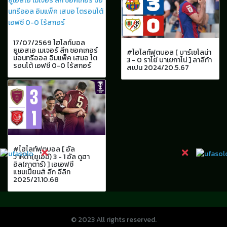
17/07/2569 ไฮไลท์บอล
ยูเอสเอ เมเจอร์ ลีก ซอคเกอร์
#ไฮไลท์ฟุตบอล [ บาร์เซโลน่า
มอนทรีออล อิมแพ็ค เสมอ โต
3 - 0 ราโย่ บาเยกาโน่ ] ลาลีก้า
รอนโต้ เอฟซี 0-0 ไร้สกอร์
สเปน 2024/20.5.67
#ไฮไลท์ฟุตบอล [ อัล
วาห์ด้า(ยูเออี) 3 - 1 อัล ดูฮา
อิล(กาตาร์) ] เอเอฟซี
แชมเปี้ยนส์ ลีก อีลิท
2025/21.10.68
© 2023 All rights reserved.