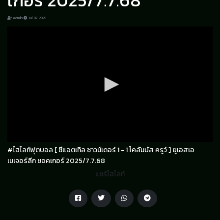
เกอร์ 2025/7.7.68
Admin
Jul 07 2025
#ไฮไลท์ฟุตบอล [ ซีแอตเทิล ซาวน์เดอร์ 1 - 1 โคลัมบัส ครูว์ ] ยูเอสเอ
เมเจอร์ลีก ซอคเกอร์ 2025/7.7.68
แชร์ไฮไลท์