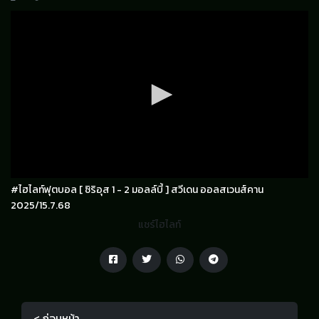
#ไฮไลท์ฟุตบอล [ ซิริอุส 1 - 2 มอลล์บี้ ] สวีเดน ออลสเวนส์คาน
2025/15.7.68
แชร์ไฮไลท์
< ก่อนหน้า