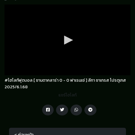
#ไฮไลท์ฟุตบอล [ ซานตาคลาร่า 0 - 0 ฟาเรนเซ่ ] ลีกา ซาเกรส โปรตุเกส
2025/6.1.68
แชร์ไฮไลท์
< ก่อนหน้า