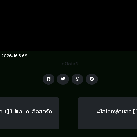
ปน 2026/16.5.69
แชร์ไฮไลท์
กอน ] โปแลนด์ เอ็คสตรัค
#ไฮไลท์ฟุตบอล [ ริ