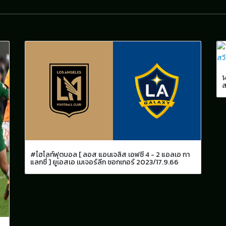
1
ส
#ไฮไลท์ฟุตบอล [ ลอส แอนเจลิส เอฟซี 4 - 2 แอลเอ กา
แลกซี่ ] ยูเอสเอ เมเจอร์ลีก ซอกเกอร์ 2023/17.9.66