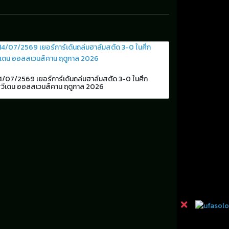
4/07/2569 เยอร์การ์เด้นถล่มฮาล์มสตัด 3-0 ในศึก
วีเดน ออลสเวนส์คาน ฤดูกาล 2026