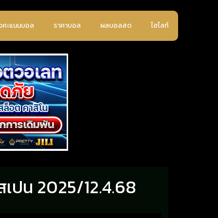
งคะแนนบอล
ราคาบอล
ผลบอลสด
ไฮไลท์
้ สเปน 2025/12.4.68