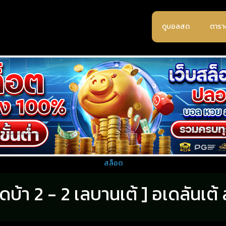
ดูบอลสด
ตารา
สล็อต
ดบ้า 2 - 2 เลบานเต้ ] อเดลันเต