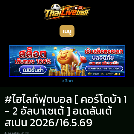
เมนู
สล็อต
#ไฮไลท์ฟุตบอล [ คอร์โดบ้า 1
- 2 อัลบาเซเต้ ] อเดลันเต้
สเปน 2026/16.5.69
Admin
May 17 2026