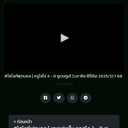
#ไฮไลท์ฟุตบอล [ ครูไซโร่ 4 - 0 ยูเวนตูเด้ ] บราซิล ซีรี่ย์เอ 2025/21.7.68
แชร์ไฮไลท์
< ก่อนหน้า