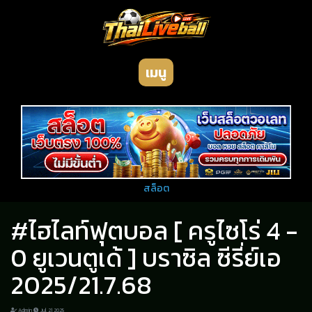
เมนู
สล็อต
#ไฮไลท์ฟุตบอล [ ครูไซโร่ 4 -
0 ยูเวนตูเด้ ] บราซิล ซีรี่ย์เอ
2025/21.7.68
Admin
Jul 21 2025